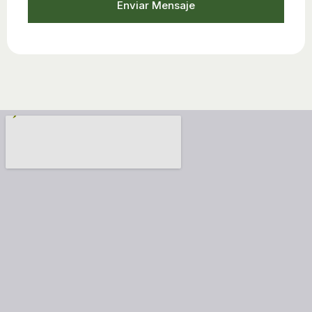
Enviar Mensaje
This
field
should
be left
blank